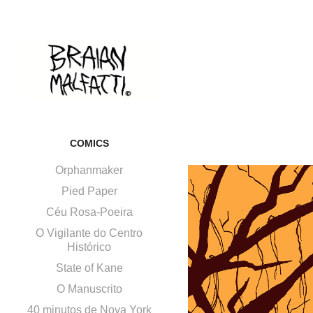
COMICS
Orphanmaker
Pied Paper
Céu Rosa-Poeira
O Vigilante do Centro
Histórico
State of Kane
O Manuscrito
40 minutos de Nova York