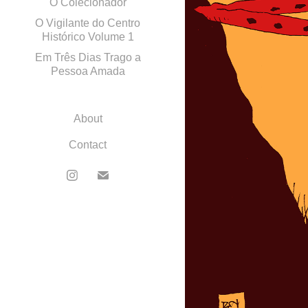
O Colecionador
O Vigilante do Centro
Histórico Volume 1
Em Três Dias Trago a
Pessoa Amada
About
Contact